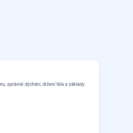
Ka
Ce
Ce
u, správné dýchání, držení těla a základy