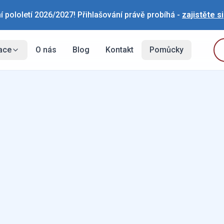
í pololetí 2026/2027! Přihlašování právě probíhá -
zajistěte si
ace
O nás
Blog
Kontakt
Pomůcky
ZŠ
2, 
Po
16
Vě