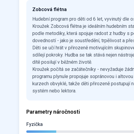
Zobcová flétna
Hudební program pro děti od 6 let, vyvinutý dl
Kroužek Zobcová flétna je ideálním hudebním star
podle metodiky, která spojuje radost z hudby s
dovedností - jako je soustředění, trpělivost a pře
Děti se učí hrát v přirozeně motivujícím skupino
sdílejí pokroky. Hudba se tak stává nejen nástroj
dítě posilují v běžném životě.
Kroužek počítá se začátečníky - nevyžaduje žád
programu plynule propojuje sopránovou i altovou
kurzech obvyklé, takže děti přirozeně postupují 
systém nebo lektora.
Parametry náročnosti
Fyzička