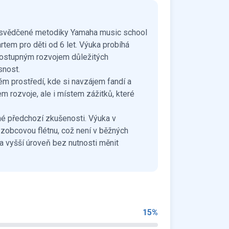
e osvědčené metodiky Yamaha music school
tem pro děti od 6 let. Výuka probíhá
 postupným rozvojem důležitých
snost.
vém prostředí, kde si navzájem fandí a
em rozvoje, ale i místem zážitků, které
né předchozí zkušenosti. Výuka v
 zobcovou flétnu, což není v běžných
na vyšší úroveň bez nutnosti měnit
15
%