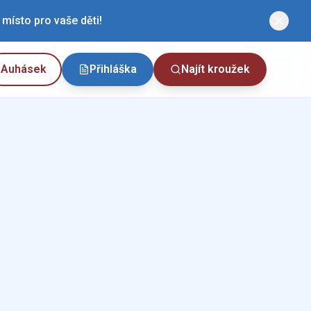
místo pro vaše děti!
Auhásek
Přihláška
Najít kroužek
 Fr. Plamínková
Františka Křížka 490, 170 00 Praha
ndělí
:15
-
17:15
k:
6 - 11 let