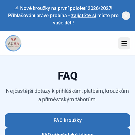
🎉 Nové kroužky na první pololetí 2026/2027!
Přihlašování právě probíhá -
zajistěte si
místo pro
vaše děti!
FAQ
Nejčastější dotazy k přihláškám, platbám, kroužkům
a příměstským táborům.
FAQ kroužky
FAQ příměstské tábory