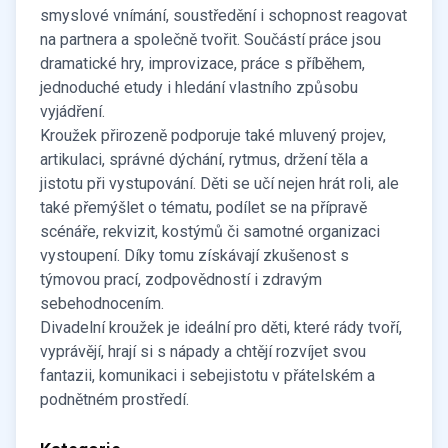
smyslové vnímání, soustředění i schopnost reagovat
na partnera a společně tvořit. Součástí práce jsou
dramatické hry, improvizace, práce s příběhem,
jednoduché etudy i hledání vlastního způsobu
vyjádření.
Kroužek přirozeně podporuje také mluvený projev,
artikulaci, správné dýchání, rytmus, držení těla a
jistotu při vystupování. Děti se učí nejen hrát roli, ale
také přemýšlet o tématu, podílet se na přípravě
scénáře, rekvizit, kostýmů či samotné organizaci
vystoupení. Díky tomu získávají zkušenost s
týmovou prací, zodpovědností i zdravým
sebehodnocením.
Divadelní kroužek je ideální pro děti, které rády tvoří,
vyprávějí, hrají si s nápady a chtějí rozvíjet svou
fantazii, komunikaci i sebejistotu v přátelském a
podnětném prostředí.