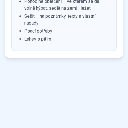
Pohodlné oblečení – ve kterém se dá
volně hýbat, sedět na zemi i ležet
Sešit – na poznámky, texty a vlastní
nápady
Psací potřeby
Lahev s pitím
ZŠ Na Smetance
Na Smetance 505/1, 120 00 Praha 2-Vinohrady
Středa
15:15
-
16:15
Věk:
6 - 11 let